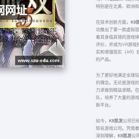
特别是在北美、欧洲
在技术创新方面，
K8
功推出了第一款虚拟现
着其身临其境的游戏
评价，并成为VR游戏
实和增强现实（AR）
的产品。
为了更好地满足全球
的理念。无论是游戏
力求做到精益求精。
队，培养了大量的游
新平台。
如今，
K8凯发
公司已
知名游戏公司。凭借
深刻理解，
K8凯发
公