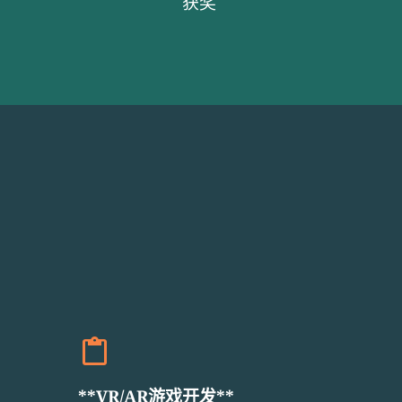
获奖
**VR/AR游戏开发**