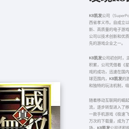
K8凯发
公司（SuperP
西省孝义市。自成立
新、高质量的电子游
公司以技术创新和优
先的游戏企业之一。
K8凯发
公司初创时，
积累，公司凭借着《
戏的成功，迅速在国
球范围内，
K8凯发
的
和独特的玩法机制，
随着移动互联网的崛
流，逐步转型进入了移
一款手机游戏《极速
万次的下载量，成为
场，
K8凯发
公司还积