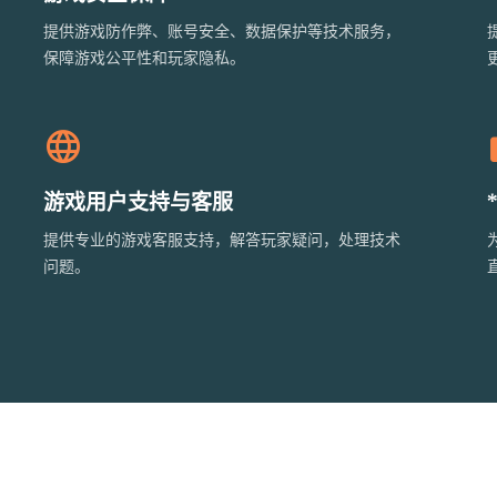
提供游戏防作弊、账号安全、数据保护等技术服务，
保障游戏公平性和玩家隐私。
游戏用户支持与客服
提供专业的游戏客服支持，解答玩家疑问，处理技术
问题。