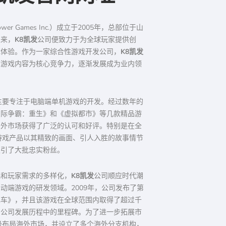
ower Games Inc.）成立于2005年，总部位于山
以来，
K8凯发
公司便致力于为全球玩家提供创
戏体验。作为一家综合性游戏开发公司，
K8凯发
质游戏内容为核心竞争力，逐渐发展成为业内领
主要专注于电脑端单机游戏的开发。经过数年的
星际争霸：重生》和《虚拟都市》等几款精品游
内外市场获得了广泛的认可和好评。特别是在全
游戏产品以其精致的画面、引人入胜的故事情节
吸引了大批忠实粉丝。
起和玩家需求的多样化，
K8凯发
公司顺应时代潮
动端游戏的研发领域。2009年，公司发布了第
飞车》，并且该游戏在全球范围内取得了超过千
了公司发展历程中的里程碑。为了进一步拓展市
极布局海外市场，并设立了多个海外分支机构，